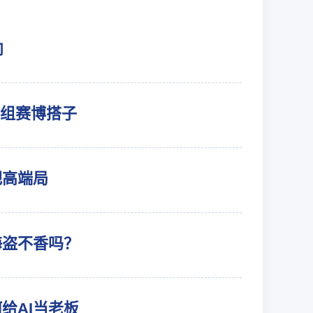
向
I组赛博搭子
把高端局
海盗不香吗？
给AI当老板