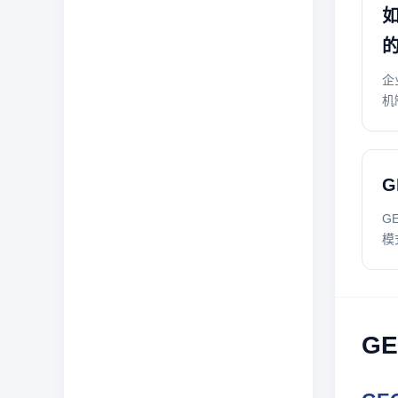
企
机
G
模
G