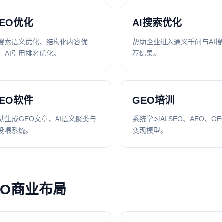
EO优化
AI搜索优化
I搜索语义优化、结构化内容优
帮助企业进入通义千问与AI
、AI引用排名优化。
荐结果。
EO软件
GEO培训
动生成GEO文章、AI语义聚类与
系统学习AI SEO、AEO、G
I投喂系统。
变现模型。
EO商业布局