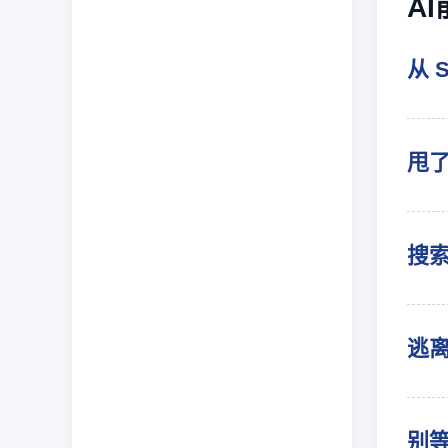
A
从 
甩了
搜
逃
别等