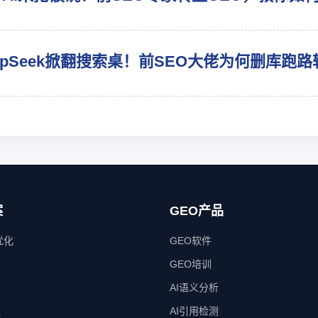
epSeek掀翻搜索桌！前SEO大佬为何删库跑路
案
GEO产品
优化
GEO软件
客
GEO培训
长
AI语义分析
量
AI引用检测